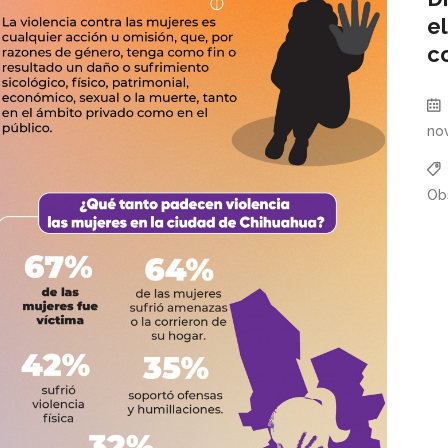
e
c
no
Ob