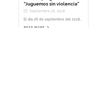
“Juguemos sin violencia”
Septiembre 26, 2018
El día 26 de septiembre del 2018...
READ MORE
Posada Cedipol 2018
Agosto 14, 2018
Fue el 14 de diciembre cuando
Cedipol...
READ MORE
Arranque del Programa
“Canje De Armas” 2018
Agosto 6, 2018